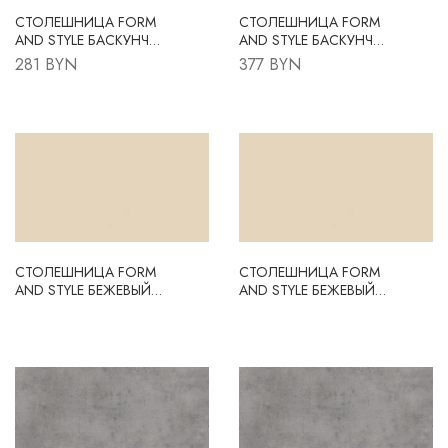
СТОЛЕШНИЦА FORM
СТОЛЕШНИЦА FORM
AND STYLE БАСКУНЧАК
AND STYLE БАСКУНЧАК
FS040 S1
FS040 S1
281 BYN
377 BYN
3050X600X38 R3
4200X600X38 R3
СТОЛЕШНИЦА FORM
СТОЛЕШНИЦА FORM
AND STYLE БЕЖЕВЫЙ
AND STYLE БЕЖЕВЫЙ
ПЕСОК FS003 S6
ПЕСОК FS003 S6
3050X600X38 R3
4200X600X38 R3