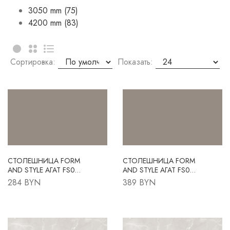
3050 mm (75)
4200 mm (83)
Сортировка:
Показать:
СТОЛЕШНИЦА FORM
СТОЛЕШНИЦА FORM
AND STYLE АГАТ FS013
AND STYLE АГАТ FS013
S4 3050X600X38 R3
S4 4200X600X38 R3
284 BYN
389 BYN