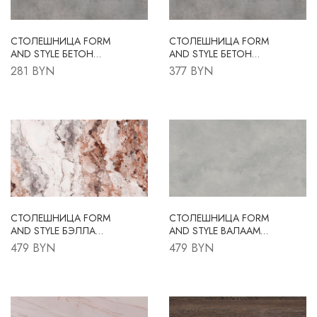
СТОЛЕШНИЦА FORM
СТОЛЕШНИЦА FORM
AND STYLE БЕТОН
AND STYLE БЕТОН
СЕРЫЙ (АНАЛОГ
СЕРЫЙ (АНАЛОГ
281 BYN
377 BYN
EGGER F186 БЕТОН
EGGER F186 БЕТОН
ЧИКАГО СВЕТЛО-
ЧИКАГО СВЕТЛО-
СЕРЫЙ) FS189 S9
СЕРЫЙ) FS189 S9
3050X600X38 R3
4200X600X38 R3
СТОЛЕШНИЦА FORM
СТОЛЕШНИЦА FORM
AND STYLE БЭЛЛА
AND STYLE ВАЛААМ
РОССА FS808 S1
СВЕТЛО-СЕРЫЙ FS910
479 BYN
479 BYN
4200X600X38 R3
S10 4200X600X38 R3