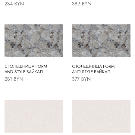
FS011 S2 3050X600X38
FS011 S2 4200X600X38
284 BYN
389 BYN
R3
R3
СТОЛЕШНИЦА FORM
СТОЛЕШНИЦА FORM
AND STYLE БАЙКАЛ
AND STYLE БАЙКАЛ
FS150 B6
FS150 B6
281 BYN
377 BYN
3050X600X38 R3
4200X600X38 R3