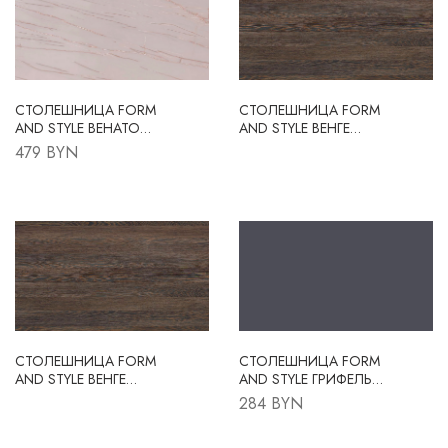
СТОЛЕШНИЦА FORM
СТОЛЕШНИЦА FORM
AND STYLE ВЕНАТО
AND STYLE ВЕНГЕ
СЕРЫЙ FS122 S1
МАЛИ FS3058 W3
479 BYN
4200X600X38 R3
3050X600X38 R3
СТОЛЕШНИЦА FORM
СТОЛЕШНИЦА FORM
AND STYLE ВЕНГЕ
AND STYLE ГРИФЕЛЬ
МАЛИ FS3058 W3
FS014 S2
284 BYN
4200X600X38 R3
3050X600X38 R3