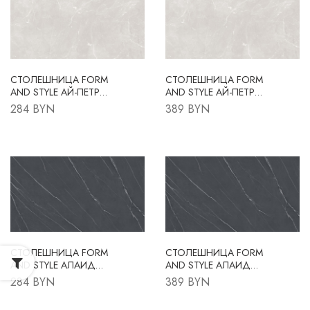
СТОЛЕШНИЦА FORM
СТОЛЕШНИЦА FORM
AND STYLE АЙ-ПЕТРИ
AND STYLE АЙ-ПЕТРИ
FS114 B2 3050X600X38
FS114 B2 4200X600X38
284 BYN
389 BYN
R3
R3
СТОЛЕШНИЦА FORM
СТОЛЕШНИЦА FORM
AND STYLE АЛАИД
AND STYLE АЛАИД
FS205 S1
FS205 S1
284 BYN
389 BYN
3050X600X38 R3
4200X600X38 R3